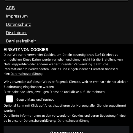
AGB
Impressum
Datenschutz
Disclaimer
Barrierefreiheit
EINSATZ VON COOKIES
Diese Webseite verwendet Cookies, um Dir ein bestmögliches Surf-Erlebnis zu
ÖFFNUNGSZEITEN
ermöglichen. Diese Daten werden erhoben und dienen nicht für die Erstellung von
Nutzungsprofilen oder anderer weiterführender Verwendung. Sämtliche
Informationen zu verwendeten Cookies und eingebundenen Diensten findest du
Öffnungszeiten
hier:
Datenschutzerklärung
Wir verwenden auf dieser Website folgende Dienste, welche erst nach deiner aktiven
Montag:
09:00 - 12:00 und 13:00 - 17:00
Zustimmung eingebunden werden.
Dienstag:
09:00 - 12:00 und 13:00 - 17:00
Bitte hake dazu den jeweiligen Dienst an und klicke auf Übernehmen:
Mittwoch:
09:00 - 12:00 und 13:00 - 17:00
Google Maps und Youtube
Donnerstag:
09:00 - 12:00 und 13:00 - 17:00
Optional kann mit Klick auf Alles akzeptieren der Nutzung aller Dienste zugestimmt
Freitag:
09:00 - 12:00 und 13:00 - 17:00
werden
Samstag:
09:00 - 11:00
Detailierte Informationen zu den verwendeten Cookies und deren Bedeutung findest
du in unserer Datenschutzerklärung:
Datenschutzerklärung
Sonntag:
geschlossen