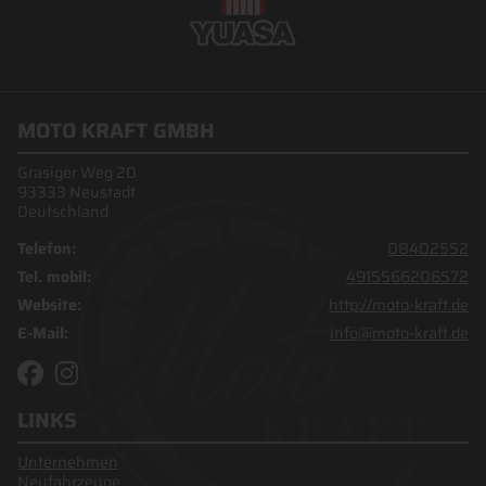
MOTO KRAFT GMBH
Grasiger Weg 20
93333 Neustadt
Deutschland
Telefon:
08402552
Tel. mobil:
4915566206572
Website:
http://moto-kraft.de
E-Mail:
info@moto-kraft.de
LINKS
Unternehmen
Neufahrzeuge