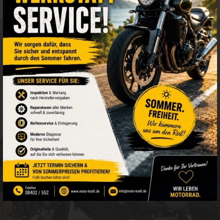
Darüber hinaus betreut das Team Werkstattleistungen
für
Triumph, Harley Davidson, Honda, Suzuki und
Yamaha
, sodass jeder Motorradfahrer in
Neustadt,
Landkreis Kelheim und der Region Bayern
bestens
aufgehoben ist.
Das engagierte Team der
Moto Kraft GmbH
freut sich
darauf, Sie in modernem Ambiente am
Grasiger Weg
20 in 93333 Neustadt
willkommen zu heißen – und
Ihre Motorraderlebnisse unvergesslich zu machen.