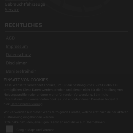
Gebrauchtfahrzeuge
Service
RECHTLICHES
AGB
Impressum
Datenschutz
Disclaimer
Barrierefreiheit
EINSATZ VON COOKIES
Diese Webseite verwendet Cookies, um Dir ein bestmögliches Surf-Erlebnis zu
ÖFFNUNGSZEITEN
ermöglichen. Diese Daten werden erhoben und dienen nicht für die Erstellung von
Nutzungsprofilen oder anderer weiterführender Verwendung. Sämtliche
Informationen zu verwendeten Cookies und eingebundenen Diensten findest du
Öffnungszeiten
hier:
Datenschutzerklärung
Wir verwenden auf dieser Website folgende Dienste, welche erst nach deiner aktiven
Montag:
09:00 - 12:00 und 13:00 - 17:00
Zustimmung eingebunden werden.
Dienstag:
09:00 - 12:00 und 13:00 - 17:00
Bitte hake dazu den jeweiligen Dienst an und klicke auf Übernehmen:
Mittwoch:
09:00 - 12:00 und 13:00 - 17:00
Google Maps und Youtube