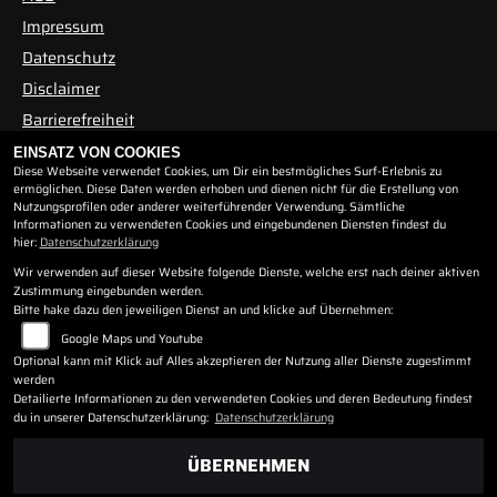
Impressum
Datenschutz
Disclaimer
Barrierefreiheit
EINSATZ VON COOKIES
Diese Webseite verwendet Cookies, um Dir ein bestmögliches Surf-Erlebnis zu
ÖFFNUNGSZEITEN
ermöglichen. Diese Daten werden erhoben und dienen nicht für die Erstellung von
Nutzungsprofilen oder anderer weiterführender Verwendung. Sämtliche
Informationen zu verwendeten Cookies und eingebundenen Diensten findest du
Öffnungszeiten
hier:
Datenschutzerklärung
Wir verwenden auf dieser Website folgende Dienste, welche erst nach deiner aktiven
Montag:
09:00 - 12:00 und 13:00 - 17:00
Zustimmung eingebunden werden.
Dienstag:
09:00 - 12:00 und 13:00 - 17:00
Bitte hake dazu den jeweiligen Dienst an und klicke auf Übernehmen:
Mittwoch:
09:00 - 12:00 und 13:00 - 17:00
Google Maps und Youtube
Donnerstag:
09:00 - 12:00 und 13:00 - 17:00
Optional kann mit Klick auf Alles akzeptieren der Nutzung aller Dienste zugestimmt
Freitag:
09:00 - 12:00 und 13:00 - 17:00
werden
Detailierte Informationen zu den verwendeten Cookies und deren Bedeutung findest
Samstag:
09:00 - 11:00
du in unserer Datenschutzerklärung:
Datenschutzerklärung
Sonntag:
geschlossen
ÜBERNEHMEN