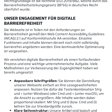
Rechtsgrundlage ist die Richtlinie (EU) 2019/882, welche durch das
Barrierefreiheitsstärkungsgesetz (BFSG) in deutsches Recht
überführt wurde.
UNSER ENGAGEMENT FÜR DIGITALE
BARRIEREFREIHEIT
Die Webseite ist in Teilen mit den Anforderungen an
Barrierefreiheit gemäß den Web Content Accessibility Guidelines
(WCAG) 2.1 auf Konformitätsstufe AA vereinbar. Einzelne
Funktionen und Inhalte können derzeit noch nicht vollständig
barrierefrei angeboten werden. Eine kontinuierliche Optimierung
ist vorgesehen.
Wir verstehen digitale Barrierefreiheit als einen fortlaufenden
Prozess und eine wichtige unternehmerische Aufgabe. Viele
Maßnahmen zur Verbesserung der Zugänglichkeit haben wir
bereits umgesetzt:
Anpassbare Schriftgrößen:
Sie können die Darstellung
unserer Webseite einfach an Ihre Lesegewohnheiten
anpassen. Nutzen Sie dafür die Tastenkombination Strg
und + (unter Windows) oder Cmd und + (unter macOS), um
die Ansicht zu vergrößern. Alle Inhalte werden dabei
proportional skaliert. Mit Strg und 0 (bzw. Cmd und 0)
kehren Sie zur Standardgröße zurück.
Klare Seitenstruktur:
Unsere Artikel sind logisch und