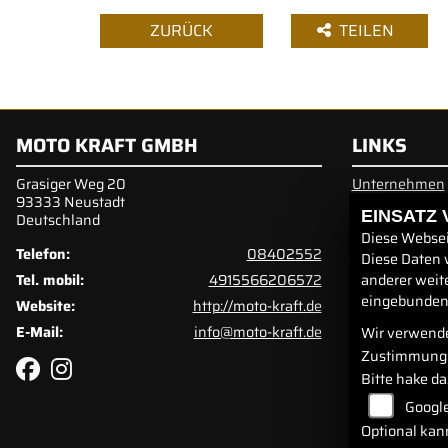
ZURÜCK
TEILEN
MOTO KRAFT GMBH
LINKS
Grasiger Weg 20
Unternehmen
93333 Neustadt
Neufahrzeuge
EINSATZ
Deutschland
Gebrauchtfah
Diese Websei
Service
Telefon:
08402552
Diese Daten 
anderer weit
Tel. mobil:
4915566206572
eingebundene
Website:
http://moto-kraft.de
E-Mail:
info@moto-kraft.de
Wir verwende
Zustimmung 
Bitte hake d
Googl
Optional kan