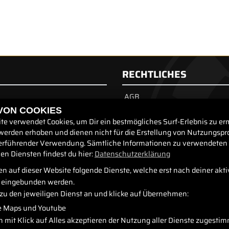
RECHTLICHES
AGB
 VON COOKIES
Impressum
rzeuge
te verwendet Cookies, um Dir ein bestmögliches Surf-Erlebnis zu er
Datenschutz
werden erhoben und dienen nicht für die Erstellung von Nutzungspro
Disclaimer
erführender Verwendung. Sämtliche Informationen zu verwendeten
n Diensten findest du hier:
Datenschutzerklärung
Barrierefreiheit
n auf dieser Website folgende Dienste, welche erst nach deiner akt
eingebunden werden.
azu den jeweiligen Dienst an und klicke auf Übernehmen:
e Maps und Youtube
n mit Klick auf Alles akzeptieren der Nutzung aller Dienste zugesti