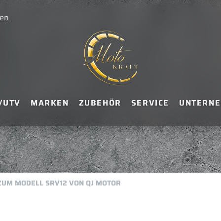
ten
/UTV
MARKEN
ZUBEHÖR
SERVICE
UNTERN
 ZUM MODELL SRV12 VON QJ MOTOR