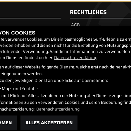
RECHTLICHES
AGB
Impressum
 VON COOKIES
rzeuge
te verwendet Cookies, um Dir ein bestmögliches Surf-Erlebnis zu er
Datenschutz
werden erhoben und dienen nicht für die Erstellung von Nutzungspro
Disclaimer
erführender Verwendung. Sämtliche Informationen zu verwendeten
Barrierefreiheit
n Diensten findest du hier:
Datenschutzerklärung
n auf dieser Website folgende Dienste, welche erst nach deiner akt
eingebunden werden.
azu den jeweiligen Dienst an und klicke auf Übernehmen:
e Maps und Youtube
n mit Klick auf Alles akzeptieren der Nutzung aller Dienste zugesti
Informationen zu den verwendeten Cookies und deren Bedeutung find
nschutzerklärung:
Datenschutzerklärung
HMEN
ALLES AKZEPTIEREN