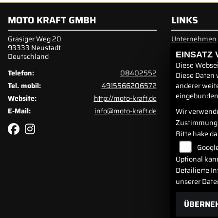
MOTO KRAFT GMBH
LINKS
Grasiger Weg 20
Unternehmen
93333 Neustadt
Neufahrzeuge
EINSATZ
Deutschland
Gebrauchtfah
Service
Diese Websei
Telefon:
08402552
Diese Daten 
Tel. mobil:
4915566206572
anderer weit
eingebundene
Website:
http://moto-kraft.de
E-Mail:
info@moto-kraft.de
Wir verwende
Zustimmung 
Bitte hake d
Googl
Optional kan
Detailierte 
unserer Date
ÜBERNE