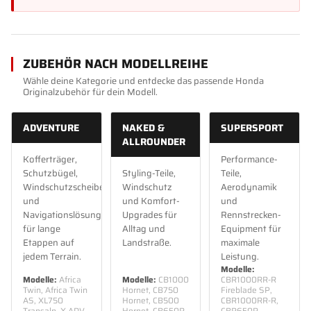
ZUBEHÖR NACH MODELLREIHE
Wähle deine Kategorie und entdecke das passende Honda
Originalzubehör für dein Modell.
ADVENTURE
NAKED &
SUPERSPORT
ALLROUNDER
Kofferträger,
Performance-
Schutzbügel,
Styling-Teile,
Teile,
Windschutzscheiben
Windschutz
Aerodynamik
und
und Komfort-
und
Navigationslösungen
Upgrades für
Rennstrecken-
für lange
Alltag und
Equipment für
Etappen auf
Landstraße.
maximale
jedem Terrain.
Leistung.
Modelle:
Modelle:
Africa
Modelle:
CB1000
CBR1000RR-R
Twin, Africa Twin
Hornet, CB750
Fireblade SP,
AS, XL750
Hornet, CB500
CBR1000RR-R,
Transalp, X-ADV,
Hornet, CB650R,
CBR650R,