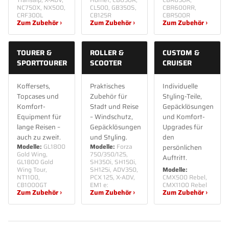
NC750X, NX500,
CL500, GB350S,
CBR600RR,
CRF300L
CB125R
CBR500R
Zum Zubehör ›
Zum Zubehör ›
Zum Zubehör ›
TOURER &
ROLLER &
CUSTOM &
SPORTTOURER
SCOOTER
CRUISER
Koffersets,
Praktisches
Individuelle
Topcases und
Zubehör für
Styling-Teile,
Komfort-
Stadt und Reise
Gepäcklösungen
Equipment für
– Windschutz,
und Komfort-
lange Reisen –
Gepäcklösungen
Upgrades für
auch zu zweit.
und Styling.
den
Modelle:
GL1800
Modelle:
Forza
persönlichen
Gold Wing,
750/350/125,
Auftritt.
GL1800 Gold
SH350i, SH150i,
Wing Tour,
SH125i, ADV350,
Modelle:
NT1100,
PCX 125, X-ADV,
CMX500 Rebel,
CB1000GT
EM1 e:
CMX1100 Rebel
Zum Zubehör ›
Zum Zubehör ›
Zum Zubehör ›