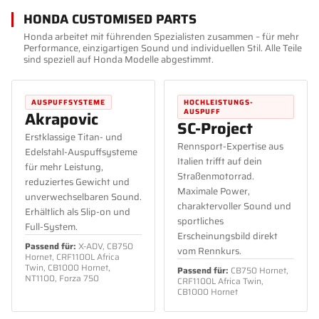
HONDA CUSTOMISED PARTS
Honda arbeitet mit führenden Spezialisten zusammen – für mehr
Performance, einzigartigen Sound und individuellen Stil. Alle Teile
sind speziell auf Honda Modelle abgestimmt.
AUSPUFFSYSTEME
HOCHLEISTUNGS-
AUSPUFF
Akrapovic
SC-Project
Erstklassige Titan- und
Rennsport-Expertise aus
Edelstahl-Auspuffsysteme
Italien trifft auf dein
für mehr Leistung,
Straßenmotorrad.
reduziertes Gewicht und
Maximale Power,
unverwechselbaren Sound.
charaktervoller Sound und
Erhältlich als Slip-on und
sportliches
Full-System.
Erscheinungsbild direkt
Passend für:
X-ADV, CB750
vom Rennkurs.
Hornet, CRF1100L Africa
Twin, CB1000 Hornet,
Passend für:
CB750 Hornet,
NT1100, Forza 750
CRF1100L Africa Twin,
CB1000 Hornet