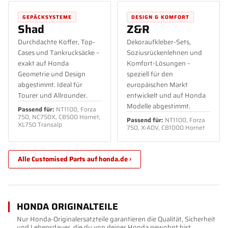
GEPÄCKSYSTEME
DESIGN & KOMFORT
Shad
Z&R
Durchdachte Koffer, Top-
Dekoraufkleber-Sets,
Cases und Tankrucksäcke –
Soziusrückenlehnen und
exakt auf Honda
Komfort-Lösungen –
Geometrie und Design
speziell für den
abgestimmt. Ideal für
europäischen Markt
Tourer und Allrounder.
entwickelt und auf Honda
Modelle abgestimmt.
Passend für:
NT1100, Forza
750, NC750X, CB500 Hornet,
Passend für:
NT1100, Forza
XL750 Transalp
750, X-ADV, CB1000 Hornet
Alle Customised Parts auf honda.de ›
HONDA ORIGINALTEILE
Nur Honda-Originalersatzteile garantieren die Qualität, Sicherheit
und Lebensdauer, die du von deiner Honda gewohnt bist.