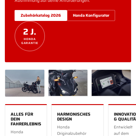
Abstimmung auf deine Anforderungen.
Zubehörkatalog 2026
Honda Konfigurator
2 J.
HONDA
GARANTIE
ALLES FÜR
HARMONISCHES
INNOVATI
DEIN
DESIGN
& QUALITÄ
FAHRERLEBNIS
Honda
Entwickelt
Honda
Originalzubehör
auf dem