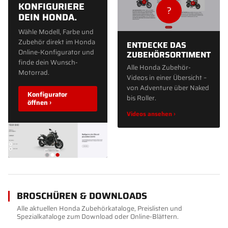
KONFIGURIERE
?
DEIN HONDA.
Wähle Modell, Farbe und
Zubehör direkt im Honda
ENTDECKE DAS
Online-Konfigurator und
ZUBEHÖRSORTIMENT
finde dein Wunsch-
Alle Honda Zubehör-
Motorrad.
Videos in einer Übersicht –
von Adventure über Naked
Konfigurator
bis Roller.
öffnen ›
Videos ansehen ›
BROSCHÜREN & DOWNLOADS
Alle aktuellen Honda Zubehörkataloge, Preislisten und
Spezialkataloge zum Download oder Online-Blättern.