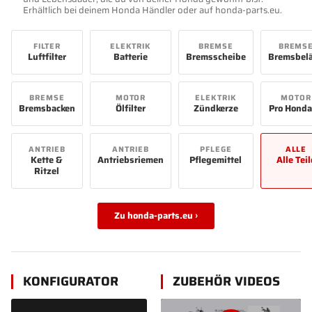
Erhältlich bei deinem Honda Händler oder auf honda-parts.eu.
FILTER
ELEKTRIK
BREMSE
BREMS
Luftfilter
Batterie
Bremsscheibe
Bremsbel
BREMSE
MOTOR
ELEKTRIK
MOTOR
Bremsbacken
Ölfilter
Zündkerze
Pro Honda
ANTRIEB
ANTRIEB
PFLEGE
ALLE
Kette &
Antriebsriemen
Pflegemittel
Alle Teil
Ritzel
Zu honda-parts.eu ›
KONFIGURATOR
ZUBEHÖR VIDEOS